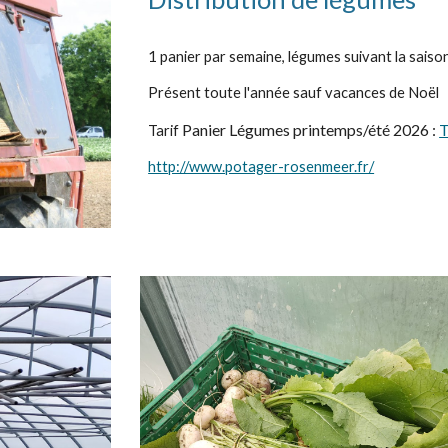
1 panier par semaine, légumes suivant la saiso
Présent toute l'année sauf vacances de Noël
P
anier Légumes
printemps/été 20
2
6
:
T
Tarif
http://www.potager-rosenmeer.fr/