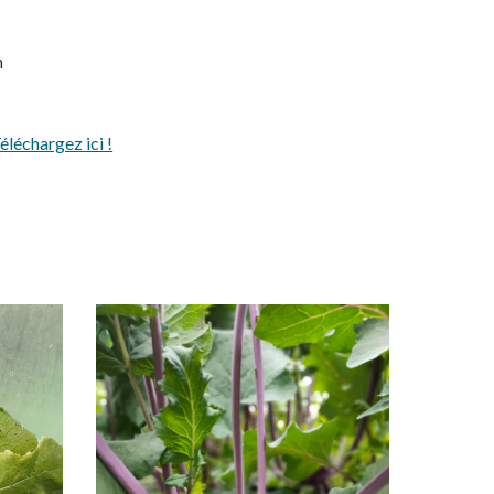
n
éléchargez ici !