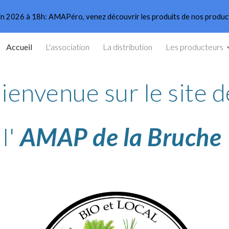
in 2026 à 18h: AMAPéro, venez découvrir les produits de nos produ
ip to main content
Skip to navigat
Accueil
L'association
La distribution
Les producteurs
ienvenue sur le site 
l'
AMAP
de la Bruche