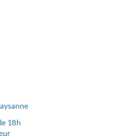
aysanne
 de 18h
eur