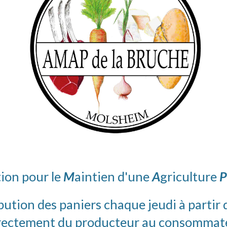
tion pour le
M
aintien d'une
A
griculture
P
bution des paniers chaque jeudi à partir
rectement du producteur au consommat